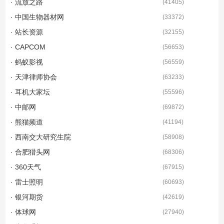
· 流放之路
(
41405
)
· 中国生物器材网
(
33372
)
· 站长资源
(
32155
)
· CAPCOM
(
56653
)
· 蚂蚁影视
(
56559
)
· 天津律师协会
(
63233
)
· 耳机大家坛
(
55596
)
· 中邮网
(
69872
)
· 熊猫频道
(
41194
)
· 西南交大研究生院
(
58908
)
· 合肥猎头网
(
68306
)
· 360天气
(
67915
)
· 雷士照明
(
60693
)
· 银河期货
(
42619
)
· 体球网
(
27940
)