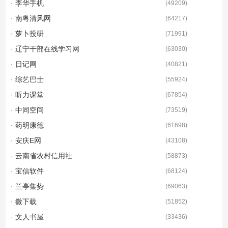
· 李华手机
(
49209
)
· 南粤清风网
(
64217
)
· 萝卜投研
(
71991
)
· 辽宁干部在线学习网
(
63030
)
· 日记网
(
40821
)
· 综艺巴士
(
55924
)
· 听力课堂
(
67854
)
· 中同空间
(
73519
)
· 药明康德
(
61698
)
· 安庆E网
(
43108
)
· 云南省农村信用社
(
58873
)
· 宝信软件
(
68124
)
· 兰亭集势
(
69063
)
· 微下载
(
51852
)
· 文人书屋
(
33436
)