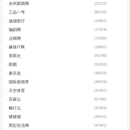
· 永州新闻网
(
25125
)
· 工品一号
(
68705
)
· 迪瑞医疗
(
13991
)
· 编剧网
(
17974
)
· 点睛网
(
70290
)
· 麻辣IT网
(
16807
)
· 美联社
(
63796
)
· 联图
(
51983
)
· 麦乐送
(
46426
)
· 国际新闻界
(
48629
)
· 天空体育
(
31087
)
· 百家云
(
67390
)
· 畅行云
(
41063
)
· 猪猪猫
(
38431
)
· 西彭生活网
(
47881
)