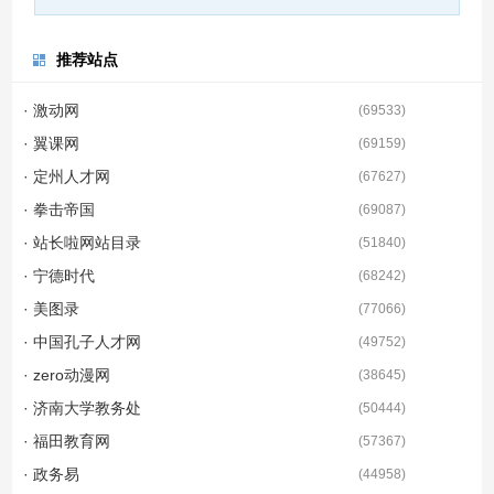
推荐站点
· 激动网
(
69533
)
· 翼课网
(
69159
)
· 定州人才网
(
67627
)
· 拳击帝国
(
69087
)
· 站长啦网站目录
(
51840
)
· 宁德时代
(
68242
)
· 美图录
(
77066
)
· 中国孔子人才网
(
49752
)
· zero动漫网
(
38645
)
· 济南大学教务处
(
50444
)
· 福田教育网
(
57367
)
· 政务易
(
44958
)