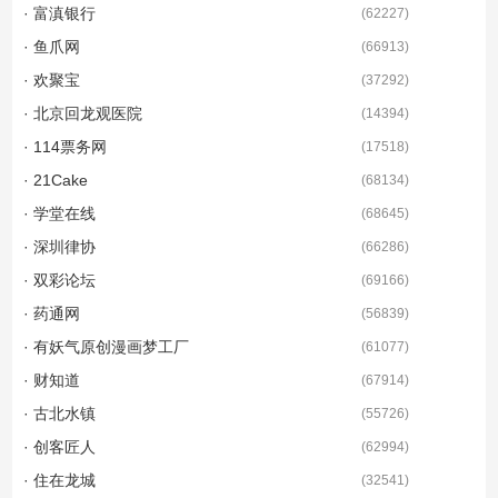
· 富滇银行
(
62227
)
· 鱼爪网
(
66913
)
· 欢聚宝
(
37292
)
· 北京回龙观医院
(
14394
)
· 114票务网
(
17518
)
· 21Cake
(
68134
)
· 学堂在线
(
68645
)
· 深圳律协
(
66286
)
· 双彩论坛
(
69166
)
· 药通网
(
56839
)
· 有妖气原创漫画梦工厂
(
61077
)
· 财知道
(
67914
)
· 古北水镇
(
55726
)
· 创客匠人
(
62994
)
· 住在龙城
(
32541
)