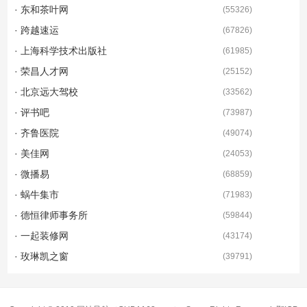
· 东和茶叶网
(
55326
)
· 跨越速运
(
67826
)
· 上海科学技术出版社
(
61985
)
· 荣昌人才网
(
25152
)
· 北京远大驾校
(
33562
)
· 评书吧
(
73987
)
· 齐鲁医院
(
49074
)
· 美佳网
(
24053
)
· 微播易
(
68859
)
· 蜗牛集市
(
71983
)
· 德恒律师事务所
(
59844
)
· 一起装修网
(
43174
)
· 玫琳凯之窗
(
39791
)