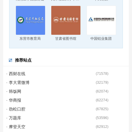
东营市教育局
甘肃省图书馆
中国铝业集团
推荐站点
· 西财在线
(
71578
)
· 李大霄微博
(
32179
)
· 韩饭网
(
62074
)
· 华商报
(
62274
)
· 劲松口腔
(
67825
)
· 万题库
(
53596
)
· 摩登天空
(
62912
)