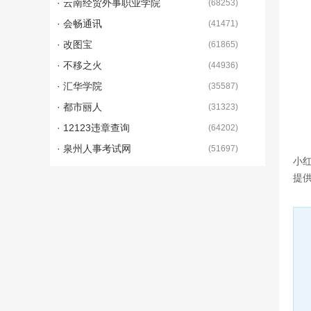
· 云南经贸外事职业学院
(
68253
)
· 会畅通讯
(
41471
)
· 改图宝
(
61865
)
· 不移之火
(
44936
)
· 汇华学院
(
35587
)
· 都市丽人
(
31323
)
· 12123违章查询
(
64202
)
· 泉州人事考试网
(
51697
)
小
提