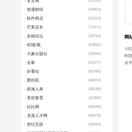
· 零五网
(
74155
)
· 智通财经
(
43924
)
· 软件商店
(
53315
)
· 芒果店长
(
71871
)
· 余姚论坛
(
59704
)
网
· BD影视
(
63882
)
小红
· 大象出版社
(
28304
)
时
· 全家
(
52877
)
水
· 好看站
(
92060
)
· 图司机
(
46852
)
· 前海人寿
(
66160
)
· 美世教育
(
31984
)
· 比比网
(
66099
)
· 龙港人才网
(
69878
)
· 世纪互联
(
59504
)