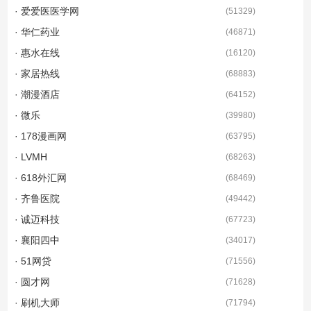
· 爱爱医医学网
(
51329
)
· 华仁药业
(
46871
)
· 惠水在线
(
16120
)
· 家居热线
(
68883
)
· 潮漫酒店
(
64152
)
· 微乐
(
39980
)
· 178漫画网
(
63795
)
· LVMH
(
68263
)
· 618外汇网
(
68469
)
· 齐鲁医院
(
49442
)
· 诚迈科技
(
67723
)
· 襄阳四中
(
34017
)
· 51网贷
(
71556
)
· 圆才网
(
71628
)
· 刷机大师
(
71794
)