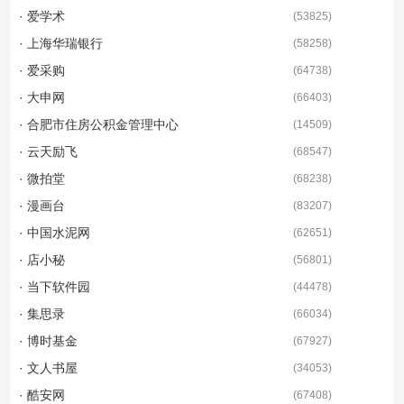
· 爱学术
(
53825
)
· 上海华瑞银行
(
58258
)
· 爱采购
(
64738
)
· 大申网
(
66403
)
· 合肥市住房公积金管理中心
(
14509
)
· 云天励飞
(
68547
)
· 微拍堂
(
68238
)
· 漫画台
(
83207
)
· 中国水泥网
(
62651
)
· 店小秘
(
56801
)
· 当下软件园
(
44478
)
· 集思录
(
66034
)
· 博时基金
(
67927
)
· 文人书屋
(
34053
)
· 酷安网
(
67408
)