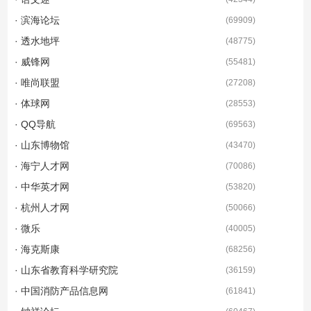
· 滨海论坛
(
69909
)
· 透水地坪
(
48775
)
· 威锋网
(
55481
)
· 唯尚联盟
(
27208
)
· 体球网
(
28553
)
· QQ导航
(
69563
)
· 山东博物馆
(
43470
)
· 海宁人才网
(
70086
)
· 中华英才网
(
53820
)
· 杭州人才网
(
50066
)
· 微乐
(
40005
)
· 海克斯康
(
68256
)
· 山东省教育科学研究院
(
36159
)
· 中国消防产品信息网
(
61841
)