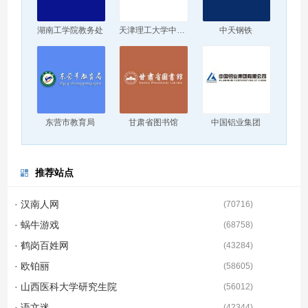
湖南工学院教务处
天津理工大学中环信息学院
中天钢铁
东营市教育局
甘肃省图书馆
中国铝业集团
推荐站点
· 汉南人网
(
70716
)
· 蜗牛游戏
(
68758
)
· 鹤岗百姓网
(
43284
)
· 欧铂丽
(
58605
)
· 山西医科大学研究生院
(
56012
)
· 语文迷
(
42344
)