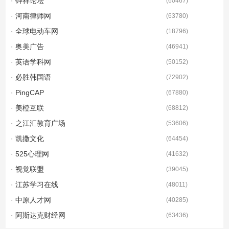
· 钟祥论坛
(
60467
)
· 河南律师网
(
63780
)
· 全球电动车网
(
18796
)
· 奥美广告
(
46941
)
· 英语学科网
(
50152
)
· 必胜韩国语
(
72902
)
· PingCAP
(
67880
)
· 美橙互联
(
68812
)
· 之江汇教育广场
(
53606
)
· 凯撒文化
(
64454
)
· 525心理网
(
41632
)
· 视觉联盟
(
39045
)
· 江苏学习在线
(
48011
)
· 中原人才网
(
40285
)
· 阿斯达克财经网
(
63436
)