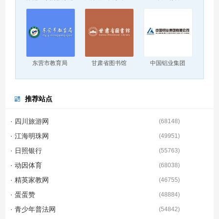
东营市教育局
甘肃省图书馆
中国铝业集团
推荐站点
· 四川旅游网
(
68148
)
· 江海明珠网
(
49951
)
· 日照银行
(
55763
)
· 动因体育
(
68038
)
· 精英家教网
(
46755
)
· 蛋蛋赞
(
48884
)
· 青少年普法网
(
54842
)