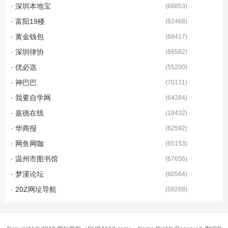
· 深圳本地宝
(
68853
)
· 富阳19楼
(
62468
)
· 黄金钱包
(
68417
)
· 深圳律协
(
66582
)
· 优必选
(
55200
)
· 神巴巴
(
70131
)
· 我要自学网
(
64284
)
· 嘉德在线
(
18432
)
· 华商报
(
62592
)
· 网鱼网咖
(
65153
)
· 温州市图书馆
(
67656
)
· 梦溪论坛
(
60564
)
· 20Z网址导航
(
58268
)