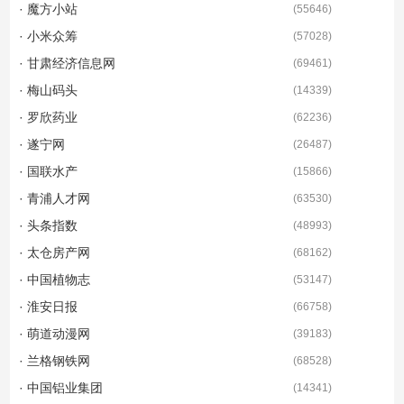
· 魔方小站
(
55646
)
· 小米众筹
(
57028
)
· 甘肃经济信息网
(
69461
)
· 梅山码头
(
14339
)
· 罗欣药业
(
62236
)
· 遂宁网
(
26487
)
· 国联水产
(
15866
)
· 青浦人才网
(
63530
)
· 头条指数
(
48993
)
· 太仓房产网
(
68162
)
· 中国植物志
(
53147
)
· 淮安日报
(
66758
)
· 萌道动漫网
(
39183
)
· 兰格钢铁网
(
68528
)
· 中国铝业集团
(
14341
)