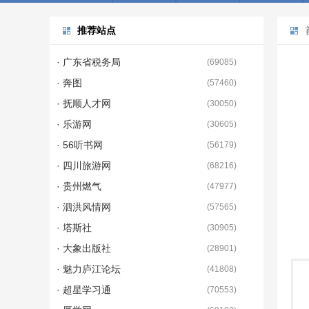
推荐站点
· 广东省税务局
(
69085
)
· 奔图
(
57460
)
· 抚顺人才网
(
30050
)
· 乐游网
(
30605
)
· 56听书网
(
56179
)
· 四川旅游网
(
68216
)
· 贵州燃气
(
47977
)
· 泗洪风情网
(
57565
)
· 塔斯社
(
30905
)
· 大象出版社
(
28901
)
· 魅力庐江论坛
(
41808
)
· 超星学习通
(
70553
)