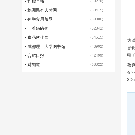
· 柠檬直播
(
38278
)
· 株洲民企人才网
(
63415
)
· 创联食用胶网
(
68086
)
· 二维码防伪
(
52842
)
· 食品伙伴网
(
64615
)
为适
· 成都理工大学图书馆
(
43902
)
息
电
· 合肥日报
(
42499
)
· 财知道
(
68322
)
盈
企业
3D