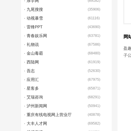
· 厚学网
(
69182
)
· 九尾搜搜
(
35906
)
· 动视暴雪
(
61116
)
· 雷锋PPT
(
43690
)
· 青春娱乐网
(
63781
)
网
· 礼物说
(
67586
)
盈趣
· 金山毒霸
(
68480
)
子
· 西陆网
(
61919
)
· 吾志
(
52630
)
· 应用汇
(
67975
)
· 星客多
(
65871
)
· 艾瑞咨询
(
68291
)
· 泸州新闻网
(
50941
)
· 重庆有线电视网上营业厅
(
40878
)
· 大丰人才网
(
69582
)