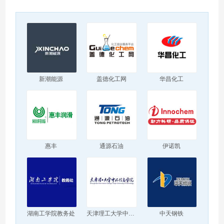
新潮能源
盖德化工网
华昌化工
惠丰
通源石油
伊诺凯
湖南工学院教务处
天津理工大学中环信息学院
中天钢铁