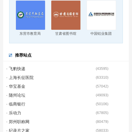
东营市教育局
甘肃省图书馆
中国铝业集团
推荐站点
· 飞豹快递
(
43595
)
· 上海长征医院
(
63310
)
· 华宝基金
(
57042
)
· 随州论坛
(
49093
)
· 临商银行
(
50106
)
· 乐动力
(
67805
)
· 郑州职称网
(
80479
)
· 纪录片之家
(
58033
)