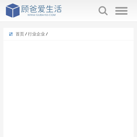
首页
/
行业企业
/