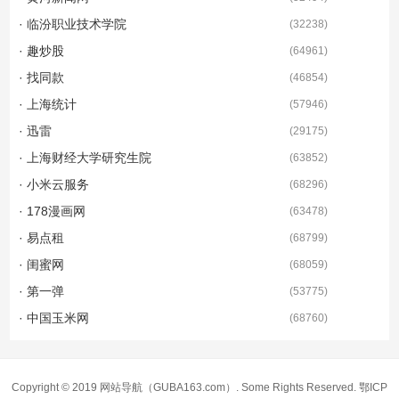
· 临汾职业技术学院
(
32238
)
· 趣炒股
(
64961
)
· 找同款
(
46854
)
· 上海统计
(
57946
)
· 迅雷
(
29175
)
· 上海财经大学研究生院
(
63852
)
· 小米云服务
(
68296
)
· 178漫画网
(
63478
)
· 易点租
(
68799
)
· 闺蜜网
(
68059
)
· 第一弹
(
53775
)
· 中国玉米网
(
68760
)
Copyright © 2019
网站导航
（GUBA163.com）. Some Rights Reserved.
鄂ICP