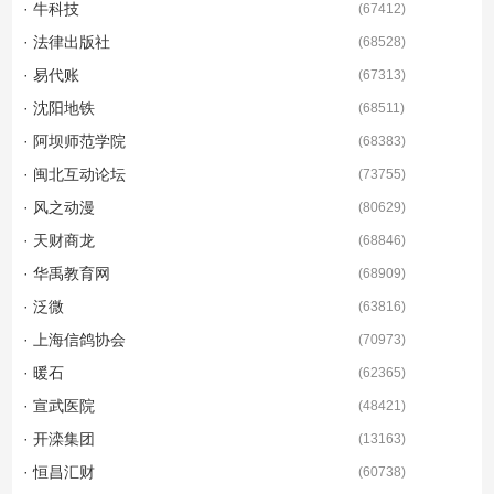
· 牛科技
(
67412
)
· 法律出版社
(
68528
)
· 易代账
(
67313
)
· 沈阳地铁
(
68511
)
· 阿坝师范学院
(
68383
)
· 闽北互动论坛
(
73755
)
· 风之动漫
(
80629
)
· 天财商龙
(
68846
)
· 华禹教育网
(
68909
)
· 泛微
(
63816
)
· 上海信鸽协会
(
70973
)
· 暖石
(
62365
)
· 宣武医院
(
48421
)
· 开滦集团
(
13163
)
· 恒昌汇财
(
60738
)