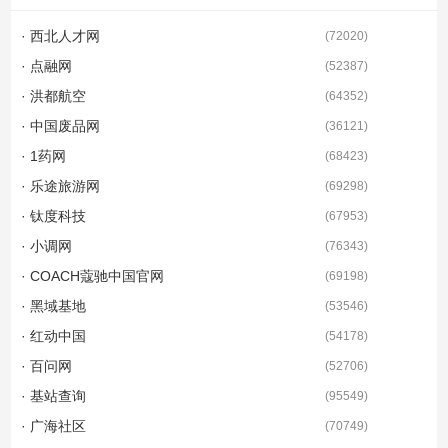
· 西北人才网
(
72020
)
· 点融网
(
52387
)
· 洪都航空
(
64352
)
· 中国废品网
(
36121
)
· 1药网
(
68423
)
· 乐途旅游网
(
69298
)
· 钛度科技
(
67953
)
· 小调网
(
76343
)
· COACH蔻驰中国官网
(
69198
)
· 黑域基地
(
53546
)
· 红动中国
(
54178
)
· 百问网
(
52706
)
· 基站查询
(
95549
)
· 广海社区
(
70749
)