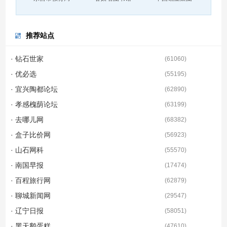
推荐站点
· 钻石世家
(
61060
)
· 优必选
(
55195
)
· 宜兴陶都论坛
(
62890
)
· 孝感槐荫论坛
(
63199
)
· 去哪儿网
(
68382
)
· 盒子比价网
(
56923
)
· 山石网科
(
55570
)
· 南国早报
(
17474
)
· 百程旅行网
(
62879
)
· 聊城新闻网
(
29547
)
· 辽宁日报
(
58051
)
· 黑天鹅蛋糕
(
47610
)