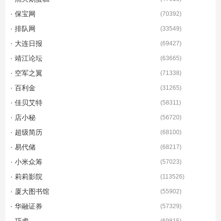
· 保宝网
(
70392
)
· 排队网
(
33549
)
· 大连日报
(
69427
)
· 靖江论坛
(
63665
)
· 空军之翼
(
71338
)
· 百利金
(
31265
)
· 佳贝艾特
(
58311
)
· 店小秘
(
56720
)
· 超级简历
(
68100
)
· 易代储
(
68217
)
· 小米众筹
(
57023
)
· 莉莉影院
(
113526
)
· 厦大图书馆
(
55902
)
· 华融证券
(
57329
)
· 巧虎
(
69815
)