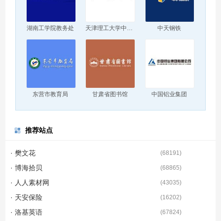
湖南工学院教务处
天津理工大学中环信息学院
中天钢铁
东营市教育局
甘肃省图书馆
中国铝业集团
推荐站点
· 樊文花
(
68191
)
· 博海拾贝
(
68865
)
· 人人素材网
(
43035
)
· 天安保险
(
16202
)
· 洛基英语
(
67824
)