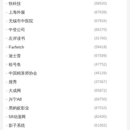
· 快科技
(
58520
)
· 上海外服
(
67639
)
· 无锡市中医院
(
67934
)
· 中登公司
(
66270
)
· 左岸读书
(
31760
)
· Farfetch
(
59418
)
· 迪士普
(
67599
)
· 租号鱼
(
47752
)
· 中国精算师协会
(
46128
)
· 搜秀
(
37367
)
· 大成网
(
65872
)
· 兴宁A8
(
69750
)
· 黑蚂蚁影业
(
67510
)
· 58动漫网
(
82400
)
· 影子系统
(
61062
)