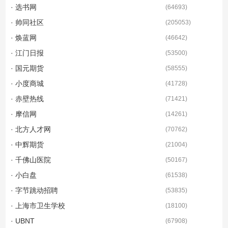
· 选书网
(
64693
)
· 帅同社区
(
205053
)
· 焕蓝网
(
46642
)
· 江门日报
(
53500
)
· 国元期货
(
58555
)
· 小度商城
(
41728
)
· 赤壁热线
(
71421
)
· 摩信网
(
14261
)
· 北方人才网
(
70762
)
· 中辉期货
(
21004
)
· 千佛山医院
(
50167
)
· 小白盘
(
61538
)
· 字节跳动招聘
(
53835
)
· 上海市卫生学校
(
18100
)
· UBNT
(
67908
)