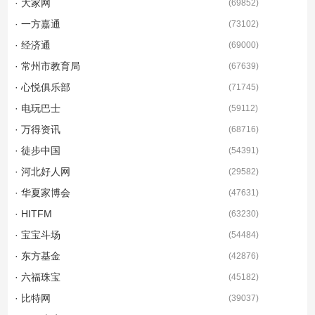
· 大家网
(
69852
)
· 一方嘉通
(
73102
)
· 经济通
(
69000
)
· 常州市教育局
(
67639
)
· 心悦俱乐部
(
71745
)
· 电玩巴士
(
59112
)
· 万得资讯
(
68716
)
· 徒步中国
(
54391
)
· 河北好人网
(
29582
)
· 华夏家博会
(
47631
)
· HITFM
(
63230
)
· 宝宝斗场
(
54484
)
· 东方基金
(
42876
)
· 六福珠宝
(
45182
)
· 比特网
(
39037
)