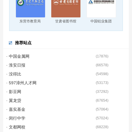
东营市教育局
甘肃省图书馆
中国铝业集团
推荐站点
· 中国金属网
(
17876
)
· 淮安日报
(
66578
)
· 没得比
(
54598
)
· 597漳州人才网
(
53173
)
· 影豆网
(
37292
)
· 翼龙贷
(
67654
)
· 嘉实基金
(
57064
)
· 闵行中学
(
57024
)
· 文都网校
(
68228
)