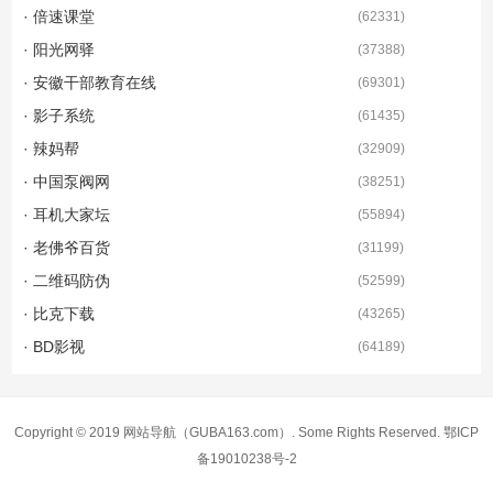
· 倍速课堂
(
62331
)
· 阳光网驿
(
37388
)
· 安徽干部教育在线
(
69301
)
· 影子系统
(
61435
)
· 辣妈帮
(
32909
)
· 中国泵阀网
(
38251
)
· 耳机大家坛
(
55894
)
· 老佛爷百货
(
31199
)
· 二维码防伪
(
52599
)
· 比克下载
(
43265
)
· BD影视
(
64189
)
Copyright © 2019
网站导航
（GUBA163.com）. Some Rights Reserved.
鄂ICP
备19010238号-2