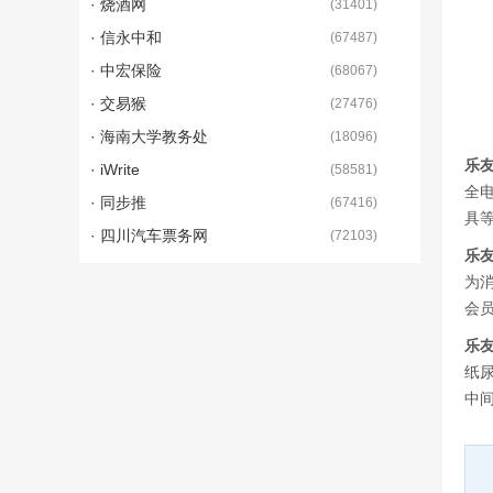
· 烧酒网
(
31401
)
· 信永中和
(
67487
)
· 中宏保险
(
68067
)
· 交易猴
(
27476
)
· 海南大学教务处
(
18096
)
乐
· iWrite
(
58581
)
全
· 同步推
(
67416
)
具
· 四川汽车票务网
(
72103
)
乐
为消
会
乐
纸
中