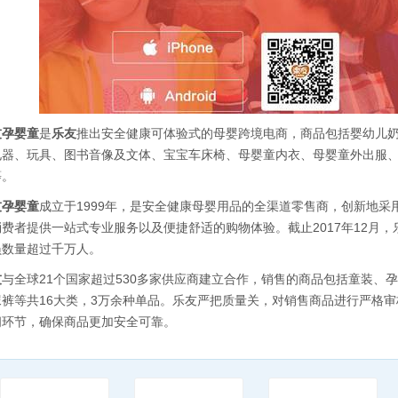
友孕婴童
是
乐友
推出安全健康可体验式的母婴跨境电商，商品包括婴幼儿
电器、玩具、图书音像及文体、宝宝车床椅、母婴童内衣、母婴童外出服
等。
友孕婴童
成立于1999年，是安全健康母婴用品的全渠道零售商，创新地采用“
费者提供一站式专业服务以及便捷舒适的购物体验。截止2017年12月，
员数量超过千万人。
友
与全球21个国家超过530多家供应商建立合作，销售的商品包括童装、
尿裤等共16大类，3万余种单品。乐友严把质量关，对销售商品进行严格
间环节，确保商品更加安全可靠。