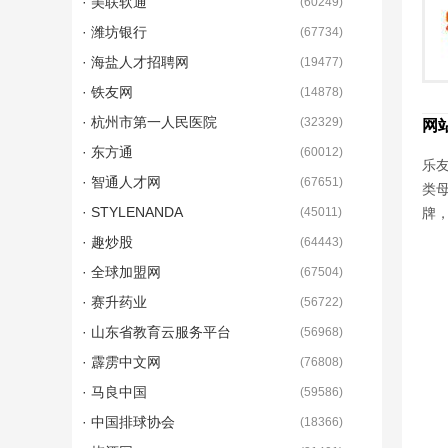
· 美联软通
(
60249
)
· 潍坊银行
(
67734
)
· 海盐人才招聘网
(
19477
)
· 铁友网
(
14878
)
· 杭州市第一人民医院
(
32329
)
网
· 东方通
(
60012
)
乐友
· 智通人才网
(
67651
)
类
· STYLENANDA
(
45011
)
牌
· 趣炒股
(
64443
)
· 全球加盟网
(
67504
)
· 赛升药业
(
56722
)
· 山东省教育云服务平台
(
56968
)
· 霹雳中文网
(
76808
)
· 马良中国
(
59586
)
· 中国排球协会
(
18366
)