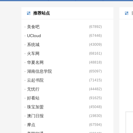
推荐站点
· 美食吧
(
67892
)
· UCloud
(
67446
)
· 系统城
(
43009
)
· 火车网
(
68161
)
· 华夏名网
(
48818
)
· 湖南信息学院
(
65097
)
· 云起书院
(
71415
)
· 无忧行
(
44482
)
· 好看站
(
91625
)
· 珠宝加盟
(
45048
)
· 澳门日报
(
19830
)
· 摩点
(
67594
)