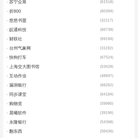
· 苏宁众筹
(
61518
)
· 折800
(
60394
)
· 悠悠书盟
(
32117
)
· 皖通科技
(
66739
)
· 财联社
(
69194
)
· 台州气象网
(
31192
)
· 快狗打车
(
67524
)
· 上海交大图书馆
(
53428
)
· 互动作业
(
48697
)
· 漏洞银行
(
68282
)
· 同步课堂
(
64184
)
· 购物党
(
59990
)
· 晨曦软件
(
39196
)
· 永隆银行
(
54398
)
· 翻东西
(
56436
)