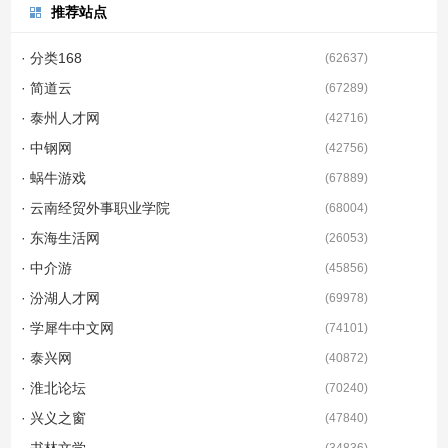
推荐站点
· 分类168
(
62637
)
· 简道云
(
67289
)
· 泰州人才网
(
42716
)
· 中钢网
(
42756
)
· 蜗牛游戏
(
67889
)
· 云南经贸外事职业学院
(
68004
)
· 东海生活网
(
26053
)
· 中介游
(
45856
)
· 汾湖人才网
(
69978
)
· 学犀牛中文网
(
74101
)
· 泰兴网
(
40872
)
· 淮北论坛
(
70240
)
· 兴义之窗
(
47840
)
· 书林文学
(
34836
)