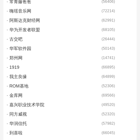
· 常青藤爸爸
(
56406
)
· 嗨瑶音乐网
(
72214
)
· 阿斯达克财经网
(
62991
)
· 华为开发者联盟
(
68105
)
· 古交吧
(
26444
)
· 华军软件园
(
50143
)
· 郑州网
(
14741
)
· 1919
(
66895
)
· 我主良缘
(
64899
)
· ROM基地
(
52306
)
· 金库网
(
69566
)
· 嘉兴职业技术学院
(
49520
)
· 同方威视
(
52320
)
· 华润信托
(
57982
)
· 到喜啦
(
66045
)