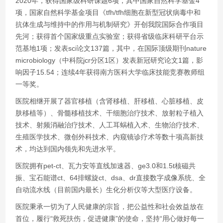
2020年，获得国家级科研课题6项，其中国家自然科学基金4
项，国家自然科学基金项目《tfh/tfh细胞在新型冠状病毒中和
抗体生成与维持中的作用与机制研究》开创我院国际合作项目
先河；获得首个国家级重点实验室；获得省级临床科研平台示
范基地1项；发表sci论文137篇，其中，在国际顶级期刊nature
microbiology（中科院jcr分区1区）发表新冠研究论文1篇，影
响因子15.54；连续4年获得南方医科大学临床技能竞赛教师组
一等奖。
医院相继开展了器官移植（含肾移植、肝移植、心脏移植、皮
肤移植等）、骨髓移植技术、干细胞治疗技术、放射粒子植入
技术、射频消融治疗技术、人工耳蜗植入术、生物治疗技术、
生殖医学技术、微创外科技术、内窥镜诊疗术等数十项高新技
术，均达到国内领先和先进水平。
医院拥有pet-ct、瓦力安等直线加速器、ge3.0和1.5t核磁共
振、宝石能谱ct、64排螺旋ct、dsa、dr直接数字成像系统、全
自动流水线（目前国内最长）生化分析仪等大型医疗设备。
医院秉承一切为了人民健康的宗旨，把公益性和社会效益放在
首位，履行“救死扶伤，促进健康”的使命，坚持“用心做好每一