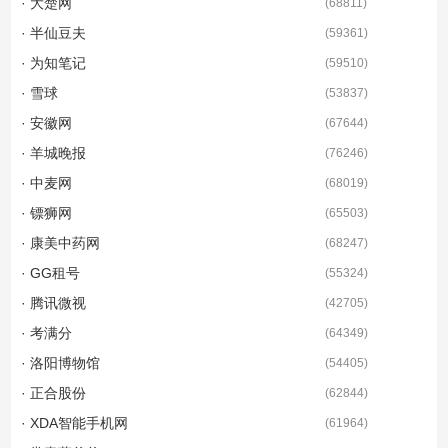
· 大楚网
(
68811
)
· 半仙豆夫
(
59361
)
· 为知笔记
(
59510
)
· 雪球
(
53837
)
· 安徽网
(
67644
)
· 羊城晚报
(
76246
)
· 中麦网
(
68019
)
· 镖狮网
(
65503
)
· 康美中药网
(
68247
)
· GG租号
(
55324
)
· 腾讯微视
(
42705
)
· 考满分
(
64349
)
· 洛阳博物馆
(
54405
)
· 正合股份
(
62844
)
· XDA智能手机网
(
61964
)