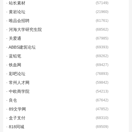
· 站长素材
(
57149
)
· 黄岩论坛
(
21960
)
· 唯品会招聘
(
61761
)
· 河海大学研究生院
(
68562
)
· 关爱通
(
67985
)
· ABBS建筑论坛
(
69393
)
· 蓝铅笔
(
69262
)
· 铁血网
(
69427
)
· 彩吧论坛
(
76893
)
· 常州人才网
(
59842
)
· 中欧商学院
(
54213
)
· 良仓
(
67642
)
· 89文学网
(
47852
)
· 盒子支付
(
68310
)
· 818同城
(
69509
)