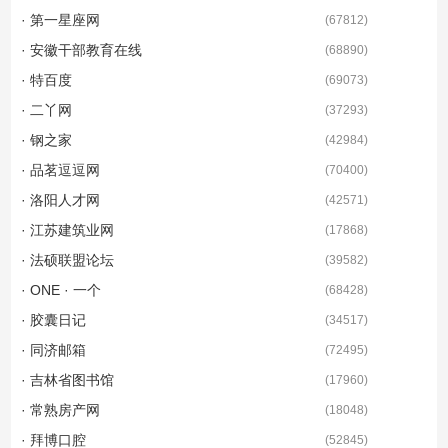
· 第一星座网
(
67812
)
· 安徽干部教育在线
(
68890
)
· 特百度
(
69073
)
· 二丫网
(
37293
)
· 钢之家
(
42984
)
· 品茗逗逗网
(
70400
)
· 洛阳人才网
(
42571
)
· 江苏建筑业网
(
17868
)
· 法硕联盟论坛
(
39582
)
· ONE · 一个
(
68428
)
· 胶囊日记
(
34517
)
· 同济邮箱
(
72495
)
· 吉林省图书馆
(
17960
)
· 常熟房产网
(
18048
)
· 拜博口腔
(
52845
)