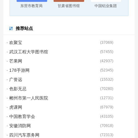
东营市教育局
甘肃省图书馆
中国铝业集团
推荐站点
· 欢聚宝
(
37069
)
· 武汉工程大学图书馆
(
57455
)
· 芒果网
(
42937
)
· 178手游网
(
52345
)
· 广誉远
(
15532
)
· 色影无忌
(
70280
)
· 郴州市第一人民医院
(
12731
)
· 虎课网
(
67979
)
· 中国教育学会
(
43105
)
· 安徽消防网
(
70918
)
· 四川汽车票务网
(
72313
)