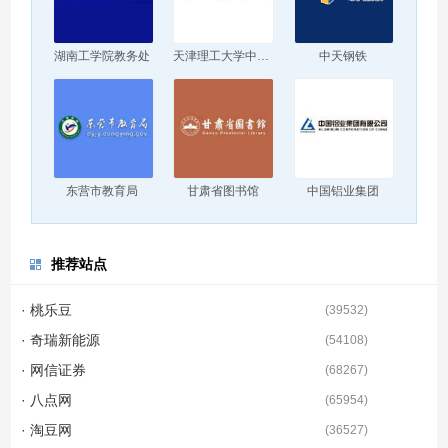
湖南工学院教务处
天津理工大学中环信息学院
中天钢铁
东营市教育局
甘肃省图书馆
中国铝业集团
推荐站点
· 桃乐豆
(
39532
)
· 奇瑞新能源
(
54108
)
· 网信证券
(
68267
)
· 八点网
(
65954
)
· 淘豆网
(
36527
)