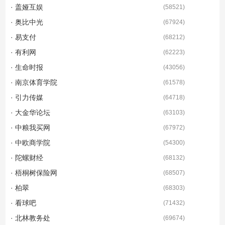
· 盖娅互娱
(
58521
)
· 奥比中光
(
67924
)
· 易支付
(
68212
)
· 有利网
(
62223
)
· 生命时报
(
43056
)
· 南京体育学院
(
61578
)
· 引力传媒
(
64718
)
· 大金华论坛
(
63103
)
· 中粮我买网
(
67972
)
· 中欧商学院
(
54300
)
· 陀螺财经
(
68132
)
· 梧桐树保险网
(
68507
)
· 柏翠
(
68303
)
· 看球吧
(
71432
)
· 北林教务处
(
69674
)