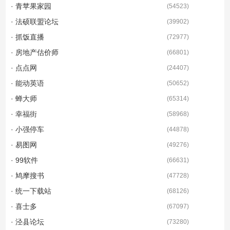
· 青苹果家园
(
54523
)
· 法硕联盟论坛
(
39902
)
· 抓饭直播
(
72977
)
· 房地产估价师
(
66801
)
· 点点网
(
24407
)
· 能动英语
(
50652
)
· 蝉大师
(
65314
)
· 幸福街
(
58968
)
· 小强停车
(
44878
)
· 易图网
(
49276
)
· 99软件
(
66631
)
· 鸠摩搜书
(
47728
)
· 统一下载站
(
68126
)
· 喜士多
(
67097
)
· 泾县论坛
(
73280
)