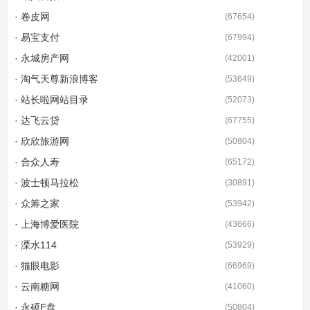
· 卷皮网
(
67654
)
· 易宝支付
(
67994
)
· 永城房产网
(
42001
)
· 淘气天尊新浪博客
(
53649
)
· 站长啦网站目录
(
52073
)
· 达飞云贷
(
67755
)
· 欣欣旅游网
(
50804
)
· 合众人寿
(
65172
)
· 波士顿马拉松
(
30891
)
· 众筹之家
(
53942
)
· 上海博爱医院
(
43666
)
· 溧水114
(
53929
)
· 猫眼电影
(
66969
)
· 云南糖网
(
41060
)
· 永硕E盘
(
50804
)