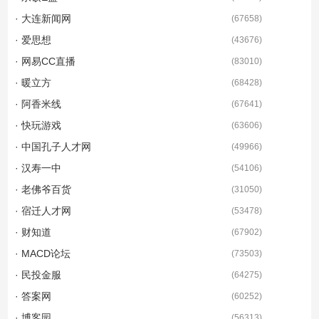
· 大连新闻网
(
67658
)
· 爱思想
(
43676
)
· 网易CC直播
(
83010
)
· 暖立方
(
68428
)
· 阿香米线
(
67641
)
· 快玩游戏
(
63606
)
· 中国孔子人才网
(
49966
)
· 汉寿一中
(
54106
)
· 老佛爷百货
(
31050
)
· 宿迁人才网
(
53478
)
· 财知道
(
67902
)
· MACD论坛
(
73503
)
· 民投金服
(
64275
)
· 答案网
(
60252
)
· 博客园
(
56313
)