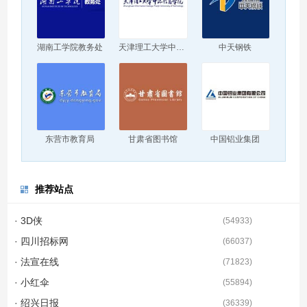
湖南工学院教务处
天津理工大学中环信息学院
中天钢铁
东营市教育局
甘肃省图书馆
中国铝业集团
推荐站点
· 3D侠
(
54933
)
· 四川招标网
(
66037
)
· 法宣在线
(
71823
)
· 小红伞
(
55894
)
· 绍兴日报
(
36339
)