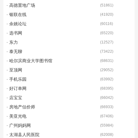
· 高德置地广场
(
51861
)
· 银联在线
(
41920
)
· 余姚论坛
(
60116
)
· 选书网
(
65220
)
· 东力
(
12527
)
· 泰无聊
(
73422
)
· 哈尔滨商业大学图书馆
(
68631
)
· 至顶网
(
29052
)
· 手机乐园
(
63992
)
· 好订单网
(
68395
)
· 店宝宝
(
66042
)
· 房地产估价师
(
66933
)
· 美亚光电
(
67406
)
· 广州妈妈网
(
55984
)
· 太湖县人民医院
(
62008
)