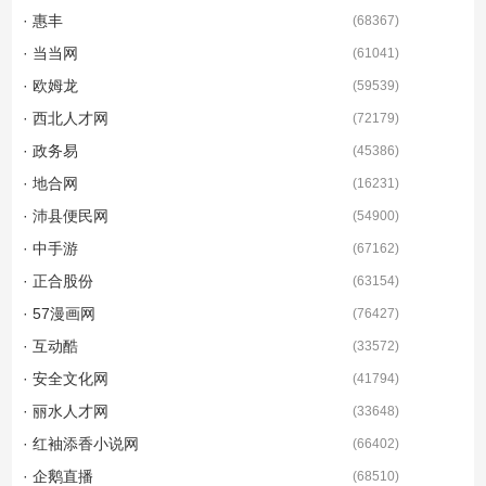
· 惠丰
(
68367
)
· 当当网
(
61041
)
· 欧姆龙
(
59539
)
· 西北人才网
(
72179
)
· 政务易
(
45386
)
· 地合网
(
16231
)
· 沛县便民网
(
54900
)
· 中手游
(
67162
)
· 正合股份
(
63154
)
· 57漫画网
(
76427
)
· 互动酷
(
33572
)
· 安全文化网
(
41794
)
· 丽水人才网
(
33648
)
· 红袖添香小说网
(
66402
)
· 企鹅直播
(
68510
)