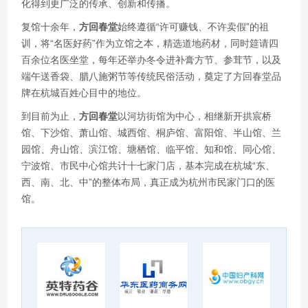
化得到更广泛的传承、创新和传播。
复馆十余年，
方回春堂
始终遵循“许可赚钱、不许卖假”的祖
训，将“名医好药”作为立馆之本，精选道地药材，同时筵请四
百余位名医坐堂，每年还举办冬令进补膏方节、参茸节，以及
端午送香袋、腊八施粥节等传统民俗活动，奠定了方回春堂品
牌在杭城百姓心目中的地位。
到目前为止，
方回春堂
以河坊街馆为中心，相继新开拱宸桥
馆、下沙馆、萧山馆、城西馆、桐庐馆、富阳馆、半山馆、兰
园馆、舟山馆、滨江馆、塘栖馆、临平馆、知和馆、同心馆、
宁波馆、市民中心馆共计十七家门店，基本完成在杭城“东、
西、南、北、中”的整体布局，真正成为杭州市民家门口的医
馆。