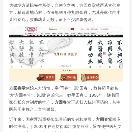
为钱塘方清怡先生所创，自创立之初，方回春堂就严从古代良
方，精选道地药材，依法炮制各种丸散膏丹，尤其是家传的小
儿回春丸，救助幼儿无数，留下不少故事传诵。
方回春堂
创始人方清怡，字“再春”，寓“回春”，故将药号命名
为“方回春堂”，以期“逢凶化吉，妙手回春”。1956年，随着国
家公私合营制度的推广，
方回春堂
正式归入杭州医药站，从中
医药历史舞台上宣告谢幕。
近年来，国家逐渐重视传统医药的复兴和发展，
方回春堂
顺应
时代潮流，于2001年在河坊街原址恢复营业，旨在使中医药文