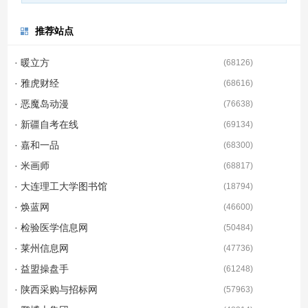
推荐站点
· 暖立方
(
68126
)
· 雅虎财经
(
68616
)
· 恶魔岛动漫
(
76638
)
· 新疆自考在线
(
69134
)
· 嘉和一品
(
68300
)
· 米画师
(
68817
)
· 大连理工大学图书馆
(
18794
)
· 焕蓝网
(
46600
)
· 检验医学信息网
(
50484
)
· 莱州信息网
(
47736
)
· 益盟操盘手
(
61248
)
· 陕西采购与招标网
(
57963
)