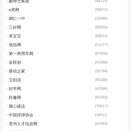
· 鹏博士集团
(
48314
)
· e房网
(
60872
)
· 铜仁一中
(
18490
)
· 三好网
(
65558
)
· 亲宝宝
(
68011
)
· 地信网
(
51577
)
· 第一商用车网
(
67658
)
· 金联创
(
43288
)
· 驱动之家
(
59784
)
· 立刻说
(
69188
)
· 好学网
(
42596
)
· 好趣网
(
61932
)
· 顺心捷达
(
70017
)
· 中国排球协会
(
18511
)
· 贵州人才信息网
(
42553
)