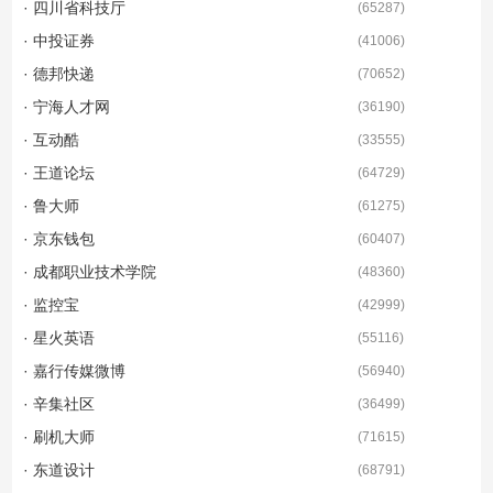
· 四川省科技厅
(
65287
)
· 中投证券
(
41006
)
· 德邦快递
(
70652
)
· 宁海人才网
(
36190
)
· 互动酷
(
33555
)
· 王道论坛
(
64729
)
· 鲁大师
(
61275
)
· 京东钱包
(
60407
)
· 成都职业技术学院
(
48360
)
· 监控宝
(
42999
)
· 星火英语
(
55116
)
· 嘉行传媒微博
(
56940
)
· 辛集社区
(
36499
)
· 刷机大师
(
71615
)
· 东道设计
(
68791
)