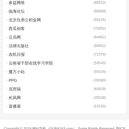
· 多益网络
(
68510
)
· 临海论坛
(
68809
)
· 北京住房公积金网
(
59155
)
· 西瓜创客
(
70092
)
· 泛员网
(
64862
)
· 法律出版社
(
68662
)
· 农民日报
(
72579
)
· 云南省干部在线学习学院
(
59549
)
· 魔方小站
(
55534
)
· PPG
(
39390
)
· 克而瑞
(
60839
)
· 长风网
(
35538
)
· 直播屋
(
53140
)
Copyright © 2019
网站导航
（GUBA163.com）. Some Rights Reserved.
鄂ICP