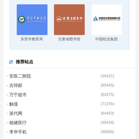
东营市教育局
甘肃省图书馆
中国铝业集团
推荐站点
· 安医二附院
(
35421
)
· 吉祥邮
(
69445
)
· 万宁超市
(
64375
)
· 触漫
(
71376
)
· 派代网
(
64453
)
· 稳健医疗
(
48426
)
· 李华手机
(
49566
)