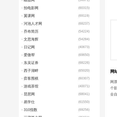
· 瞄股网
(
54971
)
· 拍电影网
(
60315
)
· 翼课网
(
69119
)
· 河池人才网
(
68237
)
· 乔布简历
(
54224
)
· 文思海辉
(
54284
)
· 日记网
(
40673
)
· 爱微帮
(
69650
)
· 东吴证券
(
68226
)
· 西子湖畔
(
65020
)
网
· 弈客围棋
(
60307
)
网票
· 游戏茶馆
(
40071
)
个
· 琵琶网
(
68041
)
全
· 易学仕
(
61550
)
· 310指数
(
69256
)