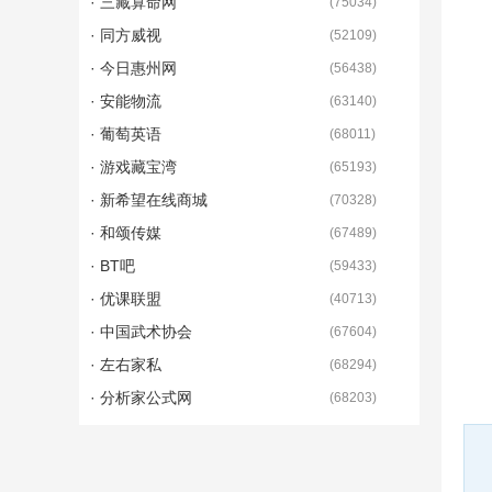
· 三藏算命网
(
75034
)
· 同方威视
(
52109
)
· 今日惠州网
(
56438
)
· 安能物流
(
63140
)
· 葡萄英语
(
68011
)
· 游戏藏宝湾
(
65193
)
· 新希望在线商城
(
70328
)
· 和颂传媒
(
67489
)
· BT吧
(
59433
)
· 优课联盟
(
40713
)
· 中国武术协会
(
67604
)
· 左右家私
(
68294
)
· 分析家公式网
(
68203
)