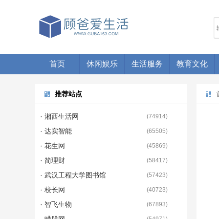
首页
休闲娱乐
生活服务
教育文化
推荐站点
· 湘西生活网
(
74914
)
· 达实智能
(
65505
)
· 花生网
(
45869
)
· 简理财
(
58417
)
· 武汉工程大学图书馆
(
57423
)
· 校长网
(
40723
)
· 智飞生物
(
67893
)