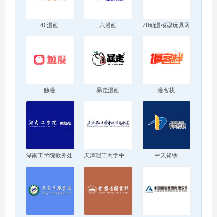
40漫画
六漫画
78动漫模型玩具网
触漫
暴走漫画
漫客栈
湖南工学院教务处
天津理工大学中环信息学院
中天钢铁