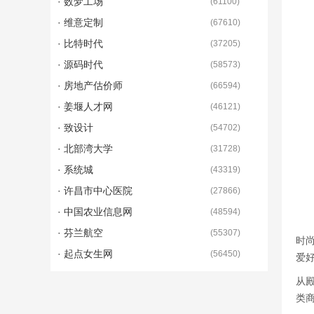
· 数梦工场
(
61100
)
· 维意定制
(
67610
)
· 比特时代
(
37205
)
· 源码时代
(
58573
)
· 房地产估价师
(
66594
)
· 姜堰人才网
(
46121
)
· 致设计
(
54702
)
· 北部湾大学
(
31728
)
· 系统城
(
43319
)
· 许昌市中心医院
(
27866
)
· 中国农业信息网
(
48594
)
· 芬兰航空
(
55307
)
时
· 起点女生网
(
56450
)
爱好
从殿
类