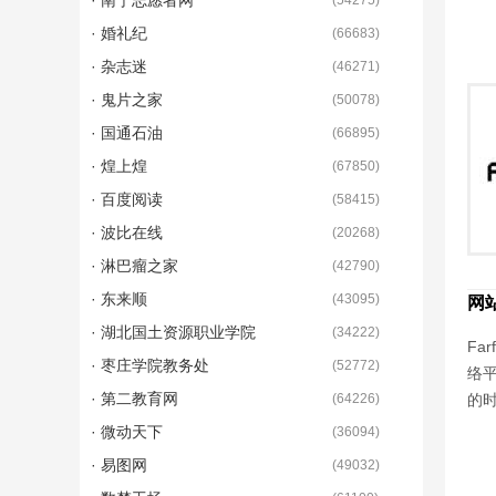
· 南宁志愿者网
(
54275
)
· 婚礼纪
(
66683
)
· 杂志迷
(
46271
)
· 鬼片之家
(
50078
)
· 国通石油
(
66895
)
· 煌上煌
(
67850
)
· 百度阅读
(
58415
)
· 波比在线
(
20268
)
· 淋巴瘤之家
(
42790
)
· 东来顺
(
43095
)
网
· 湖北国土资源职业学院
(
34222
)
Fa
· 枣庄学院教务处
(
52772
)
络平
· 第二教育网
(
64226
)
的
· 微动天下
(
36094
)
· 易图网
(
49032
)