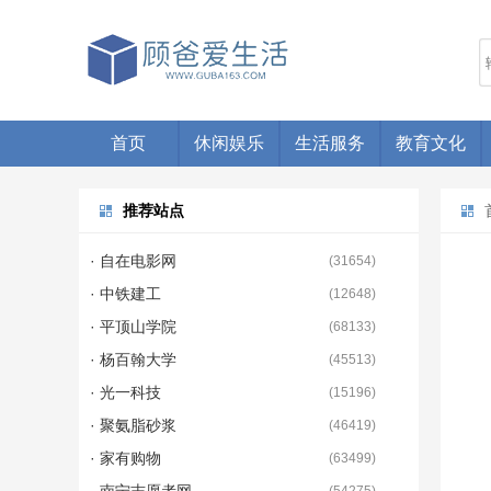
首页
休闲娱乐
生活服务
教育文化
推荐站点
· 自在电影网
(
31654
)
· 中铁建工
(
12648
)
· 平顶山学院
(
68133
)
· 杨百翰大学
(
45513
)
· 光一科技
(
15196
)
· 聚氨脂砂浆
(
46419
)
· 家有购物
(
63499
)