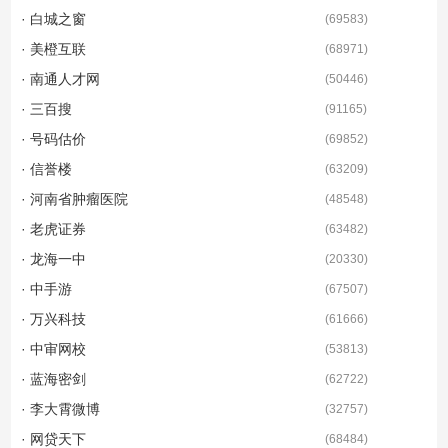
· 白城之窗
(
69583
)
· 美橙互联
(
68971
)
· 南通人才网
(
50446
)
· 三百搜
(
91165
)
· 号码估价
(
69852
)
· 信誉楼
(
63209
)
· 河南省肿瘤医院
(
48548
)
· 老虎证券
(
63482
)
· 龙海一中
(
20330
)
· 中手游
(
67507
)
· 万兴科技
(
61666
)
· 中审网校
(
53813
)
· 蓝海密剑
(
62722
)
· 李大霄微博
(
32757
)
· 网贷天下
(
68484
)