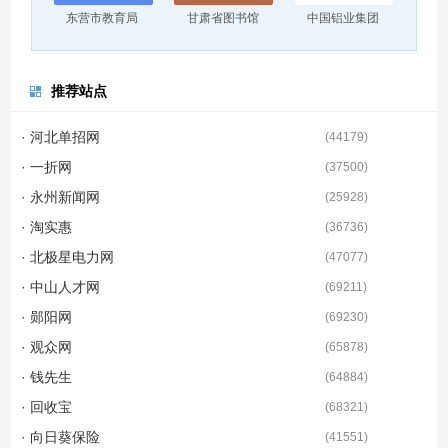
东营市教育局
甘肃省图书馆
中国铝业集团
推荐站点
· 河北单招网
(
44179
)
· 一折网
(
37500
)
· 永州新闻网
(
25928
)
· 淘实惠
(
36736
)
· 北极星电力网
(
47077
)
· 中山人才网
(
69211
)
· 郧阳网
(
69230
)
· 观众网
(
65878
)
· 钱先生
(
64884
)
· 回收宝
(
68321
)
· 向日葵保险
(
41551
)