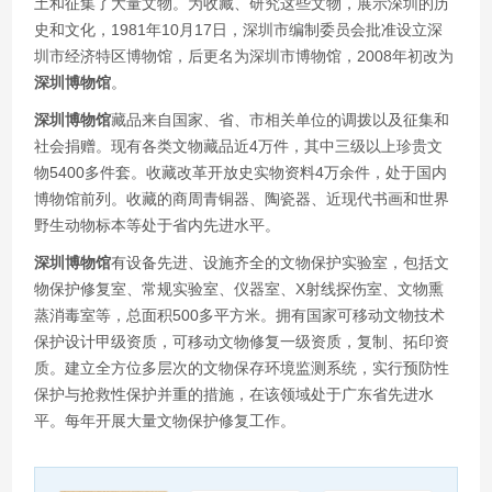
土和征集了大量文物。为收藏、研究这些文物，展示深圳的历
史和文化，1981年10月17日，深圳市编制委员会批准设立深
圳市经济特区博物馆，后更名为深圳市博物馆，2008年初改为
深圳博物馆
。
深圳博物馆
藏品来自国家、省、市相关单位的调拨以及征集和
社会捐赠。现有各类文物藏品近4万件，其中三级以上珍贵文
物5400多件套。收藏改革开放史实物资料4万余件，处于国内
博物馆前列。收藏的商周青铜器、陶瓷器、近现代书画和世界
野生动物标本等处于省内先进水平。
深圳博物馆
有设备先进、设施齐全的文物保护实验室，包括文
物保护修复室、常规实验室、仪器室、X射线探伤室、文物熏
蒸消毒室等，总面积500多平方米。拥有国家可移动文物技术
保护设计甲级资质，可移动文物修复一级资质，复制、拓印资
质。建立全方位多层次的文物保存环境监测系统，实行预防性
保护与抢救性保护并重的措施，在该领域处于广东省先进水
平。每年开展大量文物保护修复工作。