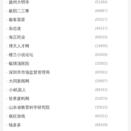
· 扬州大明寺
(
51364
)
· 枞阳二三事
(
68887
)
· 极客晨星
(
55527
)
· 杂志迷
(
46317
)
· 海正药业
(
60010
)
· 博天人才网
(
14850
)
· 楼兰小说论坛
(
62659
)
· 毓璜顶医院
(
32802
)
· 深圳市市场监督管理局
(
60561
)
· 大同新闻网
(
28907
)
· 小i机器人
(
68341
)
· 世界废料网
(
52876
)
· 山东省教育科学研究院
(
35610
)
· 疯狂游戏
(
60251
)
· 钱多多
(
68439
)