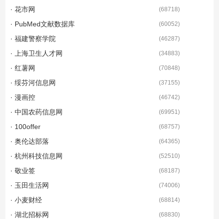
· 花市网
(
68718
)
· PubMed文献数据库
(
60052
)
· 福建警察学院
(
46287
)
· 上海卫生人才网
(
34883
)
· 红薯网
(
70848
)
· 绥芬河信息网
(
37155
)
· 漫画控
(
46742
)
· 中国农药信息网
(
69951
)
· 100offer
(
68757
)
· 奥伦达部落
(
64365
)
· 杭州科技信息网
(
52510
)
· 敬业签
(
68187
)
· 玉田生活网
(
74006
)
· 小麦财经
(
68814
)
· 湖北招标网
(
68830
)