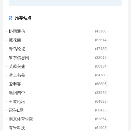
推荐站点
· 协同通信
(
43180
)
· 藏花阁
(
63614
)
· 青鸟论坛
(
47438
)
· 肇东信息网
(
22019
)
· 芙蓉兴盛
(
60934
)
· 掌上书苑
(
64780
)
· 爱羽客
(
68806
)
· 襄阳四中
(
33975
)
· 王道论坛
(
64833
)
· 绍兴E网
(
68423
)
· 南京体育学院
(
61854
)
· 有米科技
(
61908
)