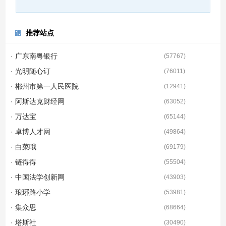
推荐站点
· 广东南粤银行
(
57767
)
· 光明随心订
(
76011
)
· 郴州市第一人民医院
(
12941
)
· 阿斯达克财经网
(
63052
)
· 万达宝
(
65144
)
· 卓博人才网
(
49864
)
· 白菜哦
(
69179
)
· 链得得
(
55504
)
· 中国法学创新网
(
43903
)
· 琅琊路小学
(
53981
)
· 集众思
(
68664
)
· 塔斯社
(
30490
)