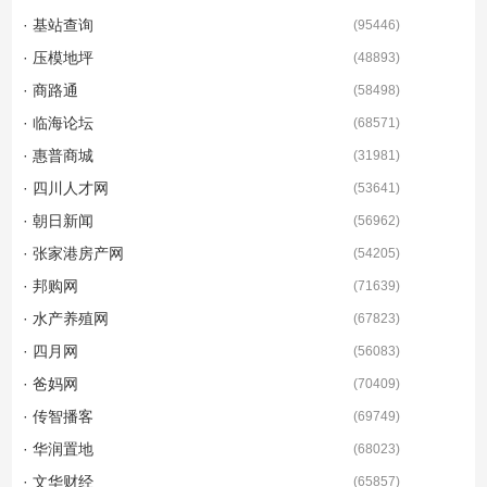
· 基站查询
(
95446
)
· 压模地坪
(
48893
)
· 商路通
(
58498
)
· 临海论坛
(
68571
)
· 惠普商城
(
31981
)
· 四川人才网
(
53641
)
· 朝日新闻
(
56962
)
· 张家港房产网
(
54205
)
· 邦购网
(
71639
)
· 水产养殖网
(
67823
)
· 四月网
(
56083
)
· 爸妈网
(
70409
)
· 传智播客
(
69749
)
· 华润置地
(
68023
)
· 文华财经
(
65857
)