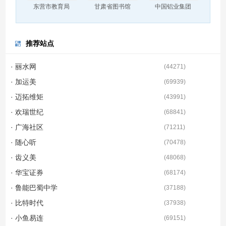
东营市教育局
甘肃省图书馆
中国铝业集团
推荐站点
· 丽水网
(
44271
)
· 加运美
(
69939
)
· 迈拓维矩
(
43991
)
· 欢瑞世纪
(
68841
)
· 广海社区
(
71211
)
· 随心听
(
70478
)
· 齿义美
(
48068
)
· 华宝证券
(
68174
)
· 鲁能巴蜀中学
(
37188
)
· 比特时代
(
37938
)
· 小鱼易连
(
69151
)