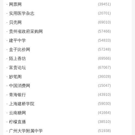
· 网票网
(
39451
)
· 实用医学杂志
(
20701
)
· 贝壳网
(
69010
)
· 贵州省政府采购网
(
57466
)
· 建平中学
(
54833
)
· 盒子比价网
(
57248
)
· 陌上香坊
(
69566
)
· 富贵论坛
(
67067
)
· 妙笔阁
(
36028
)
· 中国消费网
(
15047
)
· 青海银行
(
43910
)
· 上海建桥学院
(
59030
)
· 云南糖网
(
41664
)
· 柠檬直播
(
38510
)
· 广州大学附属中学
(
51938
)