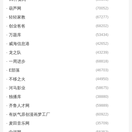
· 葫芦网
(
70052
)
· 轻轻家教
(
67277
)
· 创业爸爸
(
68202
)
· 万题库
(
53434
)
· 威海信息港
(
42652
)
· 龙之队
(
43239
)
· 一周进步
(
68818
)
· E部落
(
46703
)
· 不移之火
(
44950
)
· 河马影业
(
58675
)
· 独播库
(
38880
)
· 齐鲁人才网
(
59889
)
· 有妖气原创漫画梦工厂
(
60922
)
· 麦田音乐网
(
35709
)
· 中评网
(
55352
)