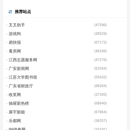
推荐站点
· 叉叉助手
(
47596
)
· 游戏狗
(
36529
)
· 易快报
(
67172
)
· 看房网
(
48189
)
· 江西志愿服务网
(
47276
)
· 广安新闻网
(
52544
)
· 江苏大学图书馆
(
55432
)
· 广东省财政厅
(
68264
)
· 收奖网
(
37345
)
· 抽屉新热榜
(
68640
)
· 展宇新能
(
67864
)
· 乐都网
(
36257
)
· 99伴奏网
(
33191
)