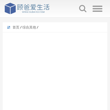
首页
/
综合其他
/