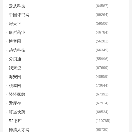
· 云从科技
(
64587
)
· 中国评书网
(
69264
)
· 房天下
(
59506
)
· 康哲药业
(
46784
)
· 博客园
(
56281
)
· 趋势科技
(
66349
)
· 分贝通
(
55996
)
· 我来贷
(
67699
)
· 海安网
(
48959
)
· 税屋网
(
73644
)
· 轻轻家教
(
67391
)
· 爱库存
(
67914
)
· 叮当快药
(
68534
)
· 52书库
(
110785
)
· 德清人才网
(
68730
)