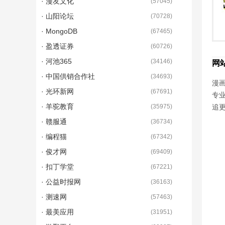
· 漫友文化
(
57045
)
· 山阳论坛
(
70728
)
· MongoDB
(
67465
)
· 盈透证券
(
60726
)
· 河池365
(
34146
)
网
· 中国供销合作社
(
34693
)
漫画
· 光环新网
(
67691
)
专
· 羊驼教育
(
35975
)
追
· 赣服通
(
36734
)
· 编程猫
(
67342
)
· 俊才网
(
69409
)
· 扣丁学堂
(
67221
)
· 公益时报网
(
36163
)
· 测速网
(
57463
)
· 最美应用
(
31951
)