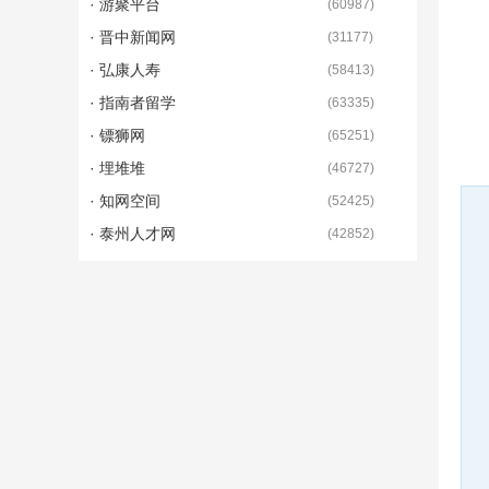
· 游聚平台
(
60987
)
· 晋中新闻网
(
31177
)
· 弘康人寿
(
58413
)
· 指南者留学
(
63335
)
· 镖狮网
(
65251
)
· 埋堆堆
(
46727
)
· 知网空间
(
52425
)
· 泰州人才网
(
42852
)