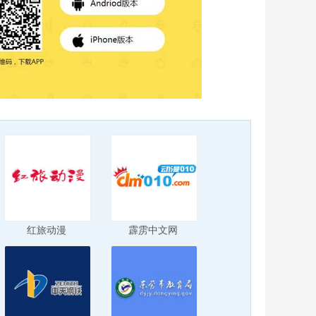
红旅动漫
霹雳中文网