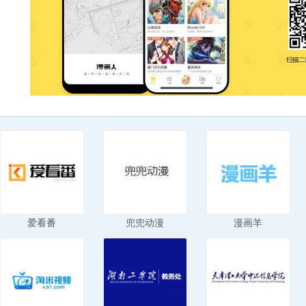
爱看番
兜兜动漫
漫画羊