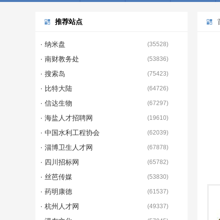
推荐站点
· 纳米盘
(
35528
)
· 南财教务处
(
53836
)
· 搜索岛
(
75423
)
· 比特大陆
(
64726
)
· 信达生物
(
67297
)
· 海盐人才招聘网
(
19610
)
· 中国水利工程协会
(
62039
)
· 淄博卫生人才网
(
67878
)
· 四川招标网
(
65782
)
· 丝芭传媒
(
53830
)
· 药明康德
(
61537
)
· 杭州人才网
(
49337
)