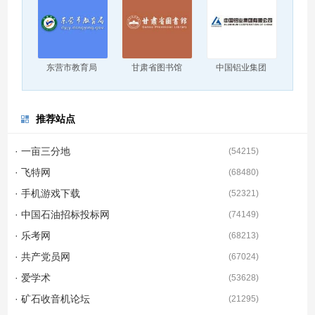
东营市教育局
甘肃省图书馆
中国铝业集团
推荐站点
· 一亩三分地
(
54215
)
· 飞特网
(
68480
)
· 手机游戏下载
(
52321
)
· 中国石油招标投标网
(
74149
)
· 乐考网
(
68213
)
· 共产党员网
(
67024
)
· 爱学术
(
53628
)
· 矿石收音机论坛
(
21295
)