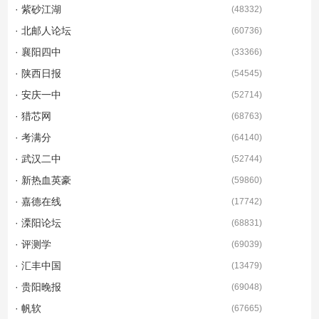
· 紫砂江湖
(
48332
)
· 北邮人论坛
(
60736
)
· 襄阳四中
(
33366
)
· 陕西日报
(
54545
)
· 安庆一中
(
52714
)
· 猎芯网
(
68763
)
· 考满分
(
64140
)
· 武汉二中
(
52744
)
· 新热血英豪
(
59860
)
· 嘉德在线
(
17742
)
· 溧阳论坛
(
68831
)
· 评测学
(
69039
)
· 汇丰中国
(
13479
)
· 贵阳晚报
(
69048
)
· 帆软
(
67665
)