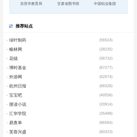
东营市教育局
甘肃省图书馆
中国铝业集团
推荐站点
· 绿叶制药
(
56524
)
· 榆林网
(
28235
)
· 花镇
(
56732
)
· 博时基金
(
67277
)
· 外游网
(
62074
)
· 杭州日报
(
68328
)
· 宝宝吧
(
40558
)
· 搜读小说
(
20914
)
· 汇华学院
(
35499
)
· 易查单
(
66564
)
· 芙蓉兴盛
(
60323
)