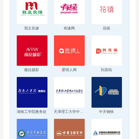
我主良缘
有缘网
花镇
薇拉摄影
爱情人网
到喜啦
湖南工学院教务处
天津理工大学中环信息学院
中天钢铁