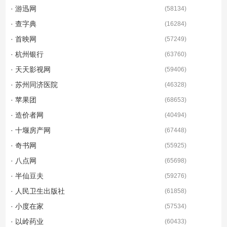
· 游迅网
(
58134
)
· 查字典
(
16284
)
· 首映网
(
57249
)
· 杭州银行
(
63760
)
· 天天影视网
(
59406
)
· 苏州同济医院
(
46328
)
· 苹果团
(
68653
)
· 造价者网
(
40494
)
· 十堰房产网
(
67448
)
· 奇书网
(
55925
)
· 八点网
(
65698
)
· 半仙豆夫
(
59276
)
· 人民卫生出版社
(
61858
)
· 小度在家
(
57534
)
· 以岭药业
(
60433
)