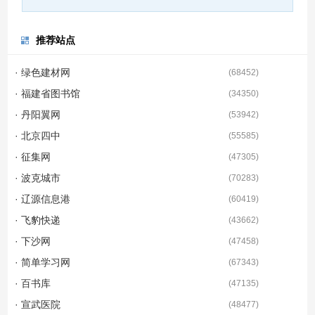
推荐站点
· 绿色建材网
(
68452
)
· 福建省图书馆
(
34350
)
· 丹阳翼网
(
53942
)
· 北京四中
(
55585
)
· 征集网
(
47305
)
· 波克城市
(
70283
)
· 辽源信息港
(
60419
)
· 飞豹快递
(
43662
)
· 下沙网
(
47458
)
· 简单学习网
(
67343
)
· 百书库
(
47135
)
· 宣武医院
(
48477
)