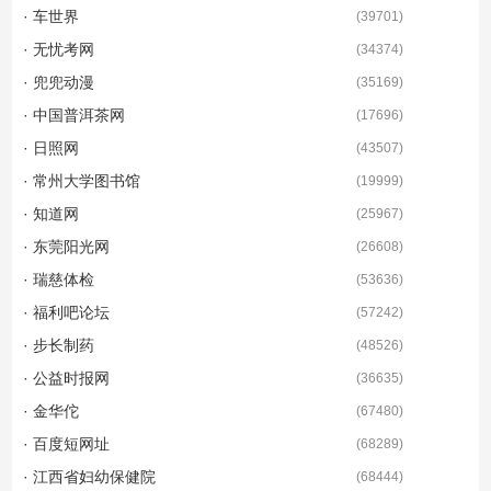
· 车世界
(
39701
)
· 无忧考网
(
34374
)
· 兜兜动漫
(
35169
)
· 中国普洱茶网
(
17696
)
· 日照网
(
43507
)
· 常州大学图书馆
(
19999
)
· 知道网
(
25967
)
· 东莞阳光网
(
26608
)
· 瑞慈体检
(
53636
)
· 福利吧论坛
(
57242
)
· 步长制药
(
48526
)
· 公益时报网
(
36635
)
· 金华佗
(
67480
)
· 百度短网址
(
68289
)
· 江西省妇幼保健院
(
68444
)