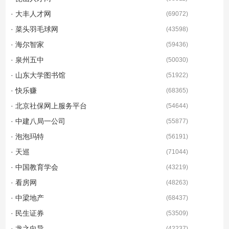
· 大丰人才网
(
69072
)
· 菜头羽毛球网
(
43598
)
· 海尔智家
(
59436
)
· 泉州五中
(
50030
)
· 山东大学图书馆
(
51922
)
· 快乐赚
(
68365
)
· 北京社保网上服务平台
(
54644
)
· 中建八局一公司
(
55877
)
· 泡泡玛特
(
56191
)
· 天巡
(
71044
)
· 中国教育学会
(
43219
)
· 看房网
(
48263
)
· 中梁地产
(
68437
)
· 民生证券
(
53509
)
· 龙之向导
(
42237
)