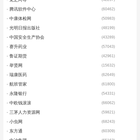
· 腾讯软件中心
(
60462
)
· 中康体检网
(
50983
)
· 光明日报出版社
(
48199
)
· 中国安全生产协会
(
43289
)
· 赛升药业
(
57043
)
· 鲁证期货
(
42961
)
· 举贤网
(
15632
)
· 瑞康医药
(
62649
)
· 航班管家
(
61800
)
· 永隆银行
(
54331
)
· 中欧钱滚滚
(
66062
)
· 三茅人力资源网
(
59821
)
· 小虫网
(
68243
)
· 东方通
(
60309
)