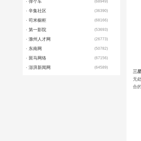
· 弹个车
(
68949
)
· 辛集社区
(
36390
)
· 司米橱柜
(
68166
)
· 第一影院
(
53693
)
· 滁州人才网
(
26773
)
· 东南网
(
50782
)
· 斑马网络
(
67156
)
· 澎湃新闻网
(
64589
)
三
无
合