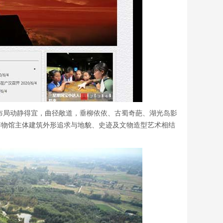
、布局动静得宜，曲径敞道，垂柳依依、古蜀奇葩、湖光岛影
博物馆主体建筑外形追求与地貌、史迹及文物造型艺术相结