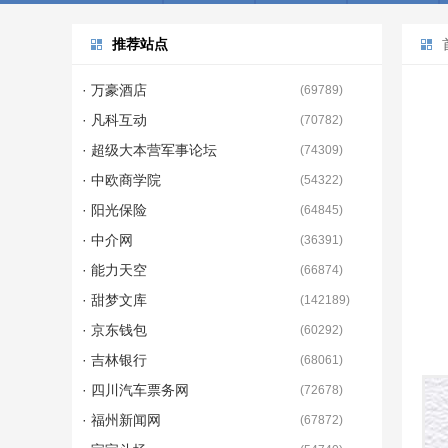
推荐站点
· 万豪酒店
(
69789
)
· 凡科互动
(
70782
)
· 超级大本营军事论坛
(
74309
)
· 中欧商学院
(
54322
)
· 阳光保险
(
64845
)
· 中介网
(
36391
)
· 能力天空
(
66874
)
· 甜梦文库
(
142189
)
· 京东钱包
(
60292
)
· 吉林银行
(
68061
)
· 四川汽车票务网
(
72678
)
· 福州新闻网
(
67872
)