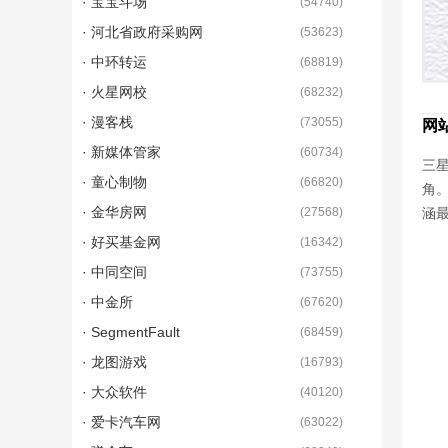
· 宝宝斗场
(
54740
)
· 河北省政府采购网
(
53623
)
· 中环转运
(
68819
)
· 火星网校
(
68232
)
· 漫客栈
(
73055
)
网
· 新媒体管家
(
60734
)
三星
· 童心制物
(
66820
)
角
· 金华房网
(
27568
)
涵
· 好买基金网
(
16342
)
· 中同空间
(
73755
)
· 中金所
(
67620
)
· SegmentFault
(
68459
)
· 龙图游戏
(
16793
)
· 大众软件
(
40120
)
· 爱卡汽车网
(
63022
)