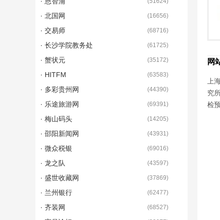
· 恩智浦
(
51624
)
· 北国网
(
16656
)
· 交易师
(
68716
)
· 长沙学院教务处
(
61725
)
· 蟹状元
(
35172
)
网
· HITFM
(
63583
)
上海
· 多彩贵州网
(
44390
)
究
· 乐途旅游网
(
69391
)
检
· 梅山码头
(
14205
)
· 邵阳新闻网
(
43931
)
· 微众税银
(
69016
)
· 龙之队
(
43597
)
· 盛世收藏网
(
37869
)
· 兰州银行
(
62477
)
· 齐装网
(
68527
)