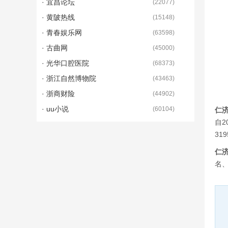
· 宜昌论坛
(
22077
)
· 黄陂热线
(
15148
)
· 青春娱乐网
(
63598
)
· 古曲网
(
45000
)
· 光华口腔医院
(
68373
)
· 浙江自然博物院
(
43463
)
· 浙商财险
(
44902
)
· uu小说
(
60104
)
仁
自2
31
仁
名、