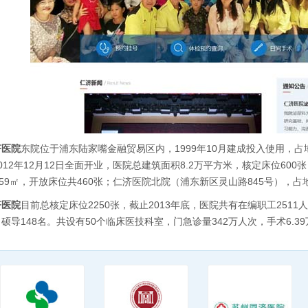
济医院
东院位于浦东陆家嘴金融贸易区内，1999年10月建成投入使用，占地
012年12月12日全面开业，医院总建筑面积8.2万平方米，核定床位6
959㎡，开放床位共460张；仁济医院北院（浦东新区灵山路845号），占地
济医院
目前总核定床位2250张，截止2013年底，医院共有在编职工251
硕导148名。共设有50个临床医技科室，门急诊量342万人次，手术6.39