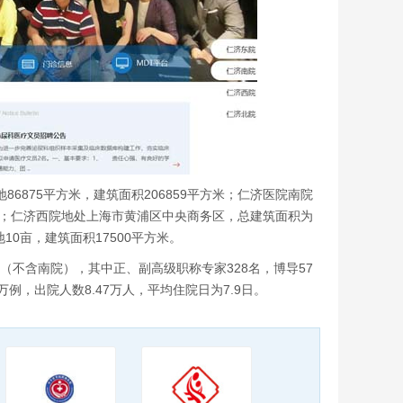
86875平方米，建筑面积206859平方米；仁济医院南院
00张；仁济西院地处上海市黄浦区中央商务区，总建筑面积为
10亩，建筑面积17500平方米。
1人（不含南院），其中正、副高级职称专家328名，博导57
万例，出院人数8.47万人，平均住院日为7.9日。