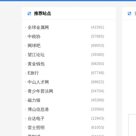
推荐站点
· 全球金属网
(
41591
)
· 中税协
(
57865
)
· 网球吧
(
69053
)
· 望江论坛
(
39380
)
· 黄金钱包
(
68283
)
· E旅行
(
67748
)
· 中山人才网
(
68822
)
· 青少年普法网
(
54704
)
· 磁力猫
(
45389
)
· 博山信息港
(
33584
)
· 台达电子
(
12943
)
· 雷士照明
(
61053
)