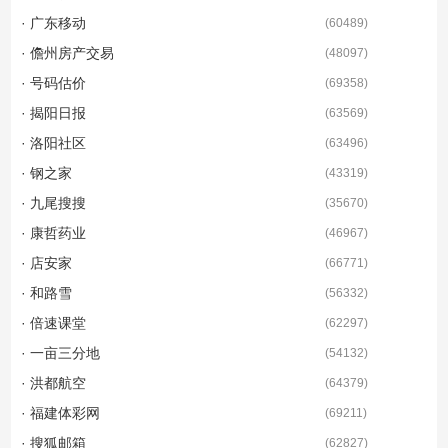
· 广东移动
(
60489
)
· 儋州房产交易
(
48097
)
· 号码估价
(
69358
)
· 揭阳日报
(
63569
)
· 洛阳社区
(
63496
)
· 钢之家
(
43319
)
· 九尾搜搜
(
35670
)
· 康哲药业
(
46967
)
· 店安家
(
66771
)
· 和路雪
(
56332
)
· 倍速课堂
(
62297
)
· 一亩三分地
(
54132
)
· 洪都航空
(
64379
)
· 福建体彩网
(
69211
)
· 搜狐邮箱
(
62827
)