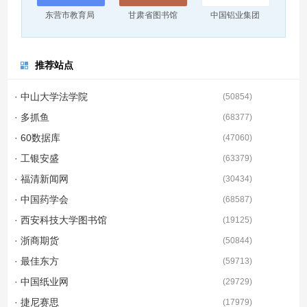
东营市教育局
甘肃省图书馆
中国铝业集团
推荐站点
· 中山大学法学院
(
50854
)
· 多抓鱼
(
68377
)
· 60数据库
(
47060
)
· 工银安盛
(
63379
)
· 福清新闻网
(
30434
)
· 中国药学会
(
68587
)
· 西安科技大学图书馆
(
19125
)
· 浙商期货
(
50844
)
· 最佳东方
(
59713
)
· 中国纸业网
(
29729
)
· 捷尼赛思
(
17979
)