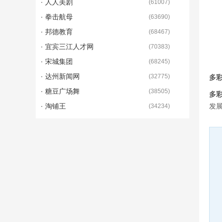
· 人人美剧
(
61007
)
· 拳击航母
(
63690
)
· 邦德教育
(
68467
)
· 宜宾三江人才网
(
70383
)
· 宋城集团
(
68245
)
· 达州新闻网
(
32775
)
多
· 糖豆广场舞
(
38505
)
多
· 淘铺王
发
(
34234
)