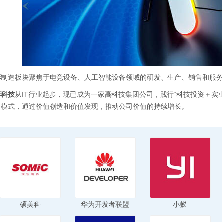
彩
制造板块聚焦于电竞设备、人工智能设备领域的研发、生产、销售和服务
彩科技
从IT行业起步，现已成为一家高科技集团公司，践行“科技投资＋实
展模式，通过价值创造和价值发现，推动公司价值的持续增长。
硕美科
华为开发者联盟
小蚁