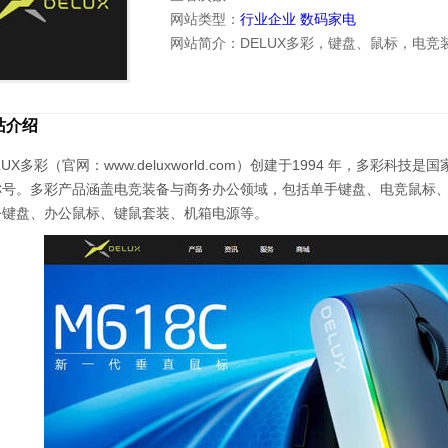
网站类型：
行业企业
数码家电
网站简介：DELUX多彩，键盘、鼠标，电竞
站介绍
LUX多彩（官网：www.deluxworld.com）创建于1994 年，多彩
称号。多彩产品涵盖电竞装备与商务办公领域，包括单手键盘、电竞鼠标
公键盘、办公鼠标、键鼠套装、机箱电源等。