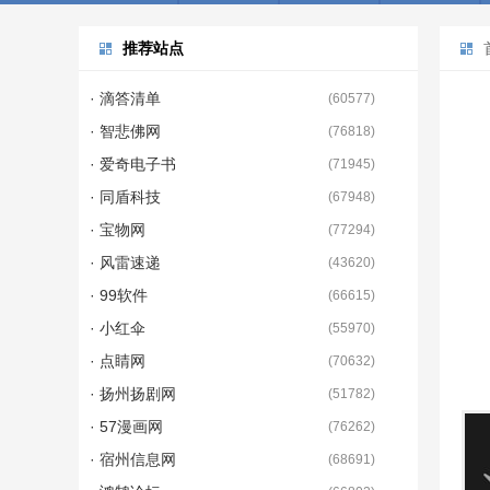
推荐站点
· 滴答清单
(
60577
)
· 智悲佛网
(
76818
)
· 爱奇电子书
(
71945
)
· 同盾科技
(
67948
)
· 宝物网
(
77294
)
· 风雷速递
(
43620
)
· 99软件
(
66615
)
· 小红伞
(
55970
)
· 点睛网
(
70632
)
· 扬州扬剧网
(
51782
)
· 57漫画网
(
76262
)
· 宿州信息网
(
68691
)