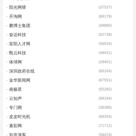
· 阳光网驿
(
37537
)
· 开淘网
(
68179
)
· 鹏博士集团
(
48880
)
· 奋达科技
(
62739
)
· 富阳人才网
(
56034
)
· 甄云科技
(
48431
)
· 体球网
(
28401
)
· 深圳政府在线
(
66164
)
· 金华新闻网
(
67551
)
· 南极星
(
55282
)
· 云知声
(
68194
)
· 专门网
(
36386
)
· 皮皮时光机
(
68354
)
· 素彩网
(
71712
)
· 知音漫客
(
59474
)