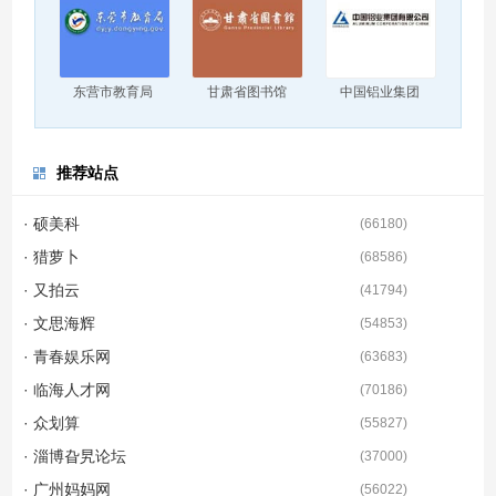
东营市教育局
甘肃省图书馆
中国铝业集团
推荐站点
· 硕美科
(
66180
)
· 猎萝卜
(
68586
)
· 又拍云
(
41794
)
· 文思海辉
(
54853
)
· 青春娱乐网
(
63683
)
· 临海人才网
(
70186
)
· 众划算
(
55827
)
· 淄博旮旯论坛
(
37000
)
· 广州妈妈网
(
56022
)