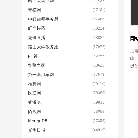
· 哈工大就业网
(
52422
)
· 青模网
(
27431
)
· 中银律师事务所
(
67488
)
· 叮当快药
(
68214
)
· 龙珠直播
(
68827
)
网
· 燕山大学教务处
(
67972
)
拍电
· i排版
(
62255
)
编
· 红警之家
(
58615
)
服
· 第一商用车网
(
67573
)
· 桂房网
(
50114
)
· 医联网
(
78389
)
· 睿派克
(
69831
)
· 陌贝网
(
53056
)
· MongoDB
(
67356
)
· 光明日报
(
44919
)