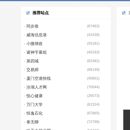
推荐站点
· 同步推
(
67463
)
· 威海信息港
(
42439
)
· 小微律政
(
55181
)
· 诸神字幕组
(
40183
)
· 第四城
(
62482
)
· 交易师
(
68149
)
· 厦门空港快线
(
45601
)
· 汾湖人才网
(
70044
)
· 悦心健康
(
26573
)
· 万门大学
(
61524
)
· 恒逸石化
(
67665
)
· 泰无聊
(
72799
)