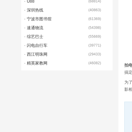
· U88
(
68814
)
· 深圳热线
(
40863
)
· 宁波市图书馆
(
61369
)
· 速通物流
(
54398
)
· 综艺巴士
(
55669
)
· 闪电自行车
(
39771
)
· 西江明珠网
(
29433
)
· 精英家教网
(
46082
)
拍
搞
为
影