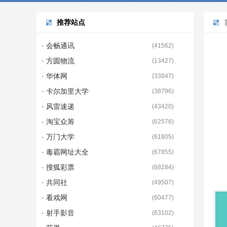
推荐站点
· 会畅通讯
(
41562
)
· 方圆物流
(
13427
)
· 华体网
(
33847
)
· 卡尔加里大学
(
38796
)
· 风雷速递
(
43420
)
· 淘宝众筹
(
62576
)
· 万门大学
(
61805
)
· 毒霸网址大全
(
67855
)
· 搜狐彩票
(
68284
)
· 共同社
(
49507
)
· 看戏网
(
60477
)
· 射手影音
(
63102
)