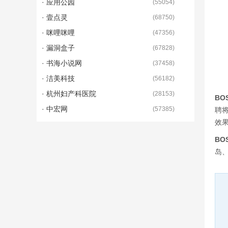
· 应用公园
(
55054
)
· 壹点灵
(
68750
)
· 咪哩咪哩
(
47356
)
· 漏洞盒子
(
67828
)
· 书海小说网
(
37458
)
· 洁美科技
(
56182
)
· 杭州妇产科医院
(
28153
)
BO
· 中宏网
(
57385
)
聘
效
BO
岛