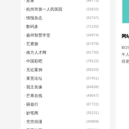
· 苏果
(
46775
)
· 杭州市第一人民医院
(
32632
)
· 情报杂志
(
52747
)
· 数码多
(
71220
)
· 扬州智慧学堂
(
34974
)
网
· 艺赛旗
(
67479
)
BO
· 南方人才网
(
61730
)
牛
· 中国彩吧
(
78122
)
得
· 无讼案例
(
69103
)
· 莱芜论坛
(
57451
)
· 我主良缘
(
64838
)
· 芒果在线
(
49547
)
· 丽兹行
(
67722
)
· 妙笔阁
(
35231
)
· 兜兜动漫
(
34909
)