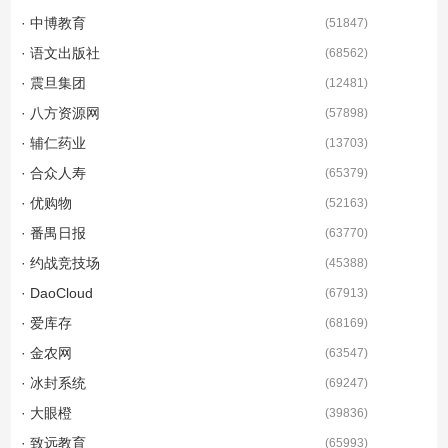
· 中博教育
(
51847
)
· 语文出版社
(
68562
)
· 震旦集团
(
12481
)
· 八方资源网
(
57898
)
· 辅仁药业
(
13703
)
· 合众人寿
(
65379
)
· 优购物
(
52163
)
· 番禺日报
(
63770
)
· 约战竞技场
(
45388
)
· DaoCloud
(
67913
)
· 爱库存
(
68169
)
· 金农网
(
63547
)
· 冰封系统
(
69247
)
· 大眼橙
(
39836
)
· 致远教育
(
65993
)