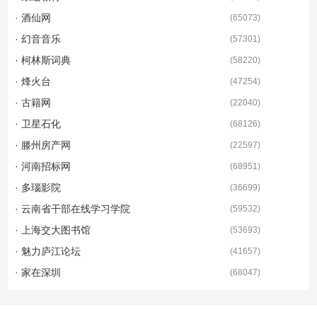
· 酒仙网
(
65073
)
· 幻音音乐
(
57301
)
· 柯林斯词典
(
58220
)
· 烽火台
(
47254
)
· 古籍网
(
22040
)
· 卫星石化
(
68126
)
· 滕州房产网
(
22597
)
· 河南招标网
(
68951
)
· 多瑙影院
(
36699
)
· 云南省干部在线学习学院
(
59532
)
· 上海交大图书馆
(
53693
)
· 魅力庐江论坛
(
41657
)
· 家在深圳
(
68047
)