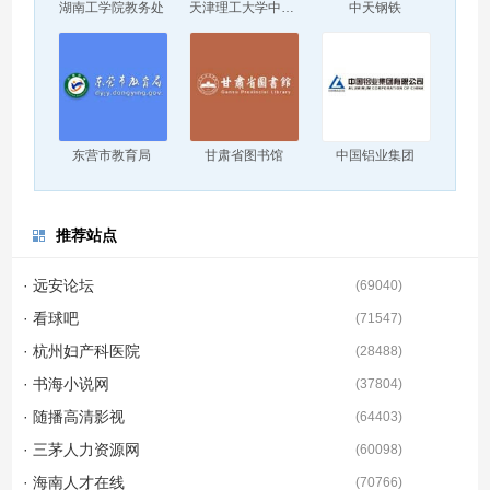
湖南工学院教务处
天津理工大学中环信息学院
中天钢铁
东营市教育局
甘肃省图书馆
中国铝业集团
推荐站点
· 远安论坛
(
69040
)
· 看球吧
(
71547
)
· 杭州妇产科医院
(
28488
)
· 书海小说网
(
37804
)
· 随播高清影视
(
64403
)
· 三茅人力资源网
(
60098
)
· 海南人才在线
(
70766
)