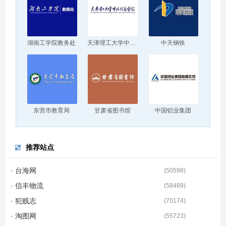
湖南工学院教务处
天津理工大学中环信息学院
中天钢铁
东营市教育局
甘肃省图书馆
中国铝业集团
推荐站点
· 台海网
(
50598
)
· 信丰物流
(
58489
)
· 犯贱志
(
70174
)
· 淘图网
(
55723
)