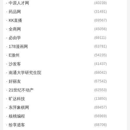
· 中原人才网
(
40239
)
· 药品网
(
31491
)
· KK直播
(
69567
)
· 全商网
(
45056
)
· 必由学
(
69111
)
· 178漫画网
(
63781
)
· E滁州
(
54235
)
· 沙发客
(
41437
)
· 南通大学研究生院
(
68042
)
· 好丽友
(
67542
)
· 21世纪不动产
(
62553
)
· 旷达科技
(
13850
)
· 东萍象棋网
(
69457
)
· 核桃编程
(
66969
)
· 纷享逍客
(
68706
)