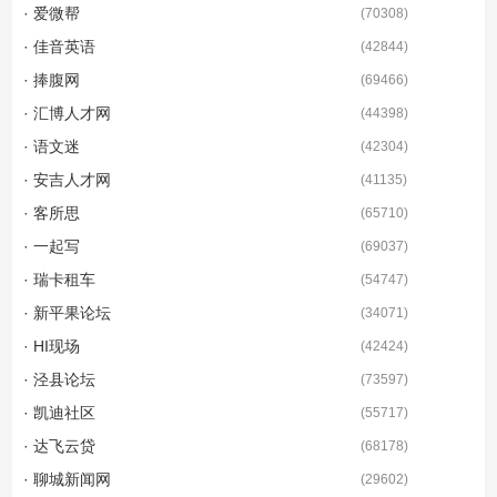
· 爱微帮
(
70308
)
· 佳音英语
(
42844
)
· 捧腹网
(
69466
)
· 汇博人才网
(
44398
)
· 语文迷
(
42304
)
· 安吉人才网
(
41135
)
· 客所思
(
65710
)
· 一起写
(
69037
)
· 瑞卡租车
(
54747
)
· 新平果论坛
(
34071
)
· HI现场
(
42424
)
· 泾县论坛
(
73597
)
· 凯迪社区
(
55717
)
· 达飞云贷
(
68178
)
· 聊城新闻网
(
29602
)